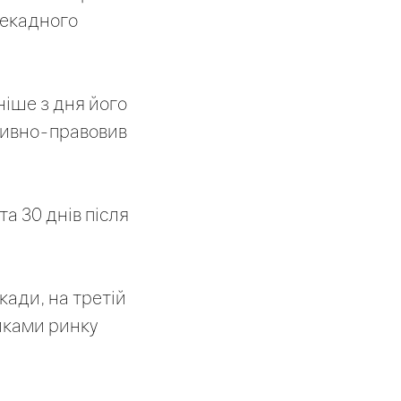
декадного
аніше з дня його
тивно-правовив
та 30 днів після
кади, на третій
иками ринку