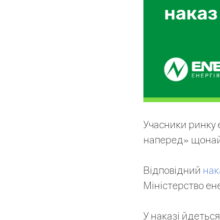
Учасники ринку 
наперед» щонай
Відповідний
нак
Міністерство ен
У наказі йдетьс