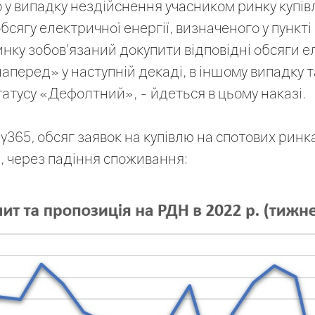
 у випадку нездійснення учасником ринку купівл
сягу електричної енергії, визначеного у пункті 
инку зобов'язаний докупити відповідні обсяги е
наперед» у наступній декаді, в іншому випадку 
татусу «Дефолтний», - йдеться в цьому наказі.
gy365
,
обсяг заявок на купівлю на спотових ринка
, через падіння споживання: