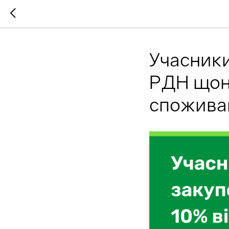
Учасники
РДН щон
споживан