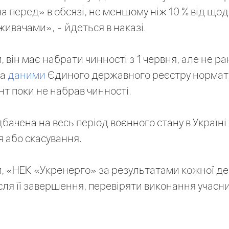
на перед» в обсязі, не меншому ніж 10 % від що
ивачами», - йдеться в наказі.
, він має набрати чинності з 1 червня, але не р
За
даними
Єдиного державного реєстру норма
нт поки не набрав чинності.
бачена на весь період воєнного стану в Україні 
 або скасування.
м, «НЕК «Укренерго» за результатами кожної де
сля її завершення, перевіряти виконання учасн