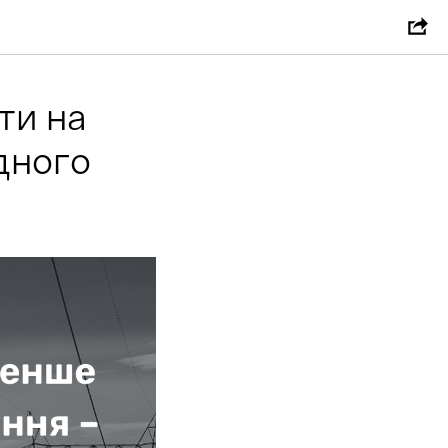
ти на
дного