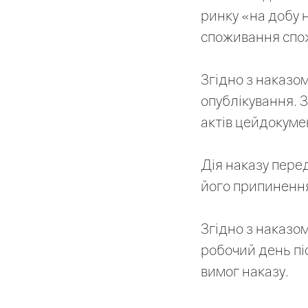
ринку «на добу 
споживання спож
Згідно з наказом
опублікування. 
актів цейдокуме
Дія наказу перед
його припинення
Згідно з наказо
робочий день пі
вимог наказу.