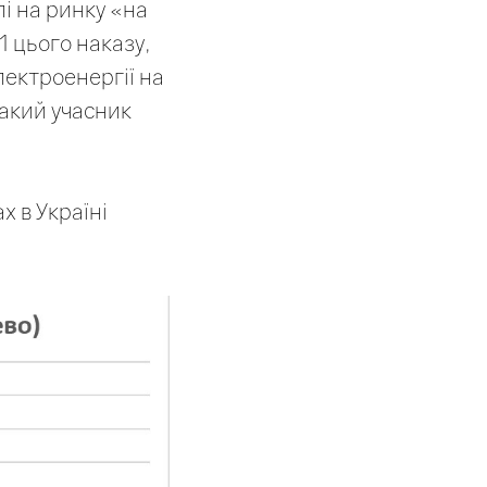
і на ринку «на
1 цього наказу,
лектроенергії на
такий учасник
х в Україні