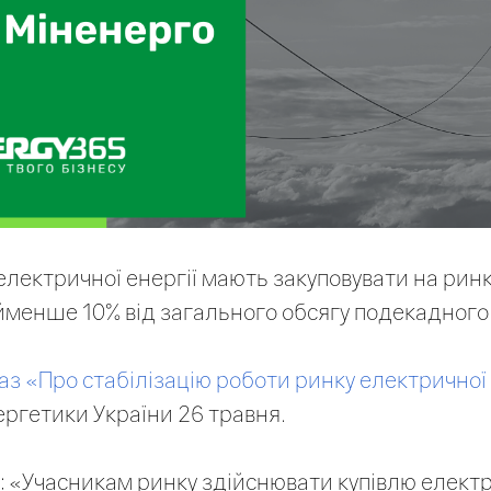
електричної енергії мають закуповувати на ринк
менше 10% від загального обсягу подекадного
аз «Про стабілізацію роботи ринку електричної 
ергетики України 26 травня.
я: «Учасникам ринку здійснювати купівлю електр