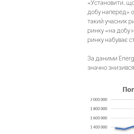
«Установити, що
добу наперед» об
такий учасник р
ринку «на добу 
ринку набуває с
За даними Ener
значно знизився