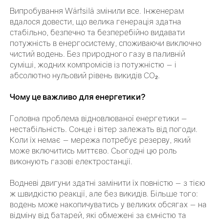
Випробування Wärtsilä змінили все. Інженерам
вдалося довести, що велика генерація здатна
стабільно, безпечно та безперебійно видавати
потужність в енергосистему, споживаючи виключно
чистий водень. Без природного газу в паливній
суміші, жодних компромісів із потужністю — і
абсолютно нульовий рівень викидів CO₂.
Чому це важливо для енергетики?
Головна проблема відновлюваної енергетики —
нестабільність. Сонце і вітер залежать від погоди.
Коли їх немає — мережа потребує резерву, який
може включитись миттєво. Сьогодні цю роль
виконують газові електростанції.
Водневі двигуни здатні замінити їх повністю — з тією
ж швидкістю реакції, але без викидів. Більше того:
водень може накопичуватись у великих обсягах — на
відміну від батарей, які обмежені за ємністю та