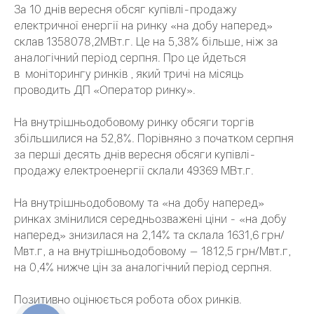
За 10 днів вересня обсяг купівлі-продажу
електричної енергії на ринку «на добу наперед»
склав 1358078,2МВт.г. Це на 5,38% більше, ніж за
аналогічний період серпня. Про це йдеться
в моніторингу ринків , який тричі на місяць
проводить ДП «Оператор ринку».
На внутрішньодобовому ринку обсяги торгів
збільшилися на 52,8%. Порівняно з початком серпня
за перші десять днів вересня обсяги купівлі-
продажу електроенергії склали 49369 МВт.г.
На внутрішньодобовому та «на добу наперед»
ринках змінилися середньозважені ціни - «на добу
наперед» знизилася на 2,14% та склала 1631,6 грн/
Мвт.г, а на внутрішньодобовому — 1812,5 грн/Мвт.г,
на 0,4% нижче цін за аналогічний період серпня.
Позитивно оцінюється робота обох ринків.