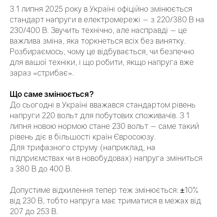
З 1 липня 2025 року в Україні офіційно змінюється
стандарт напруги в електромережі — з 220/380 В на
230/400 В. Звучить технічно, але насправді — це
важлива зміна, яка торкнеться всіх без винятку.
Розбираємось, чому це відбувається, чи безпечно
для вашої техніки, і що робити, якщо напруга вже
зараз «стрибає».
Що саме змінюється?
До сьогодні в Україні вважався стандартом рівень
напруги 220 вольт для побутових споживачів. З 1
липня новою нормою стане 230 вольт — саме такий
рівень діє в більшості країн Євросоюзу.
Для трифазного струму (наприклад, на
підприємствах чи в новобудовах) напруга зміниться
з 380 В до 400 В.
Допустиме відхилення тепер теж змінюється: ±10%
від 230 В, тобто напруга має триматися в межах від
207 до 253 В.