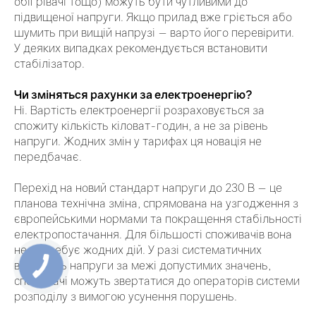
обігрівачі тощо) можуть бути чутливими до
підвищеної напруги. Якщо прилад вже гріється або
шумить при вищій напрузі — варто його перевірити.
У деяких випадках рекомендується встановити
стабілізатор.
Чи зміняться рахунки за електроенергію?
Ні. Вартість електроенергії розраховується за
спожиту кількість кіловат-годин, а не за рівень
напруги. Жодних змін у тарифах ця новація не
передбачає.
Перехід на новий стандарт напруги до 230 В — це
планова технічна зміна, спрямована на узгодження з
європейськими нормами та покращення стабільності
електропостачання. Для більшості споживачів вона
не потребує жодних дій. У разі систематичних
відхилень напруги за межі допустимих значень,
споживачі можуть звертатися до операторів системи
розподілу з вимогою усунення порушень.