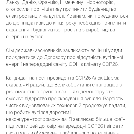
Ланку, Данію, Францію, Німеччину і Чорногорію,
оголосили про ініціативу припинити будівництво
електростанцій на вугіллі. Країнам, які приєднаються
до цієї ініціативи, до кінця року необхідно припинити
схвалення і будівництво проєктів з виробництва
енергії на вугіллі.
Сім держав-засновників закликають всі інші уряди
приєднатися до Договору про відсутність вугільної
енергії напередодні саміту ООН з клімату COP26.
Кандидат на пост президента COP26 Алок Шарма
сказав: «Я радий, що Великобританія співпрацює з
різноманітною групою країн, які демонструють
сміливе лідерство про скасування вугілля. Вартість
чистих відновлюваних технологій продовжує падати,
що робить вугілля дорогим і
неконкурентоспроможним. Я закликаю більше країн
підписати цей договір напередодні COP26 і зіграти
свою роль в обмеженні глобального потепління ».