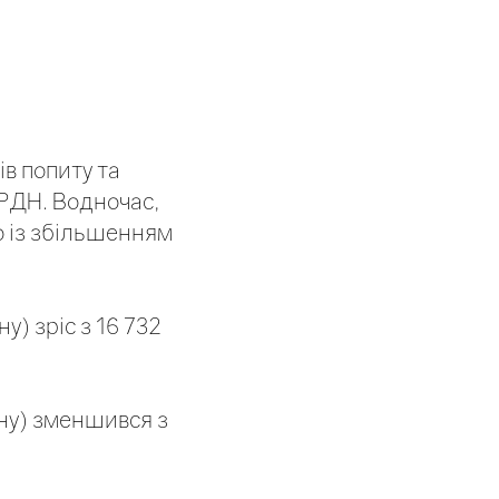
в попиту та
РДН. Водночас,
о із збільшенням
у) зріс з 16 732
ину) зменшився з