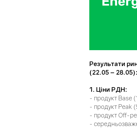
Результати рин
(22.05 – 28.05)
1. Ціни РДН:
- продукт Base (
- продукт Peak (
- продукт Off-pe
- середньозважен