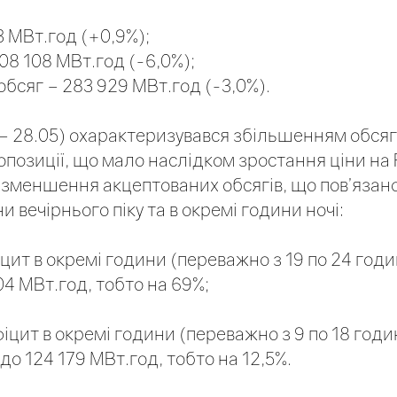
3 МВт.год (+0,9%);
08 108 МВт.год (-6,0%);
обсяг – 283 929 МВт.год (-3,0%).
– 28.05) охарактеризувався збільшенням обсягі
озиції, що мало наслідком зростання ціни на 
 зменшення акцептованих обсягів, що пов’язан
и вечірнього піку та в окремі години ночі:
ит в окремі години (переважно з 19 по 24 годин
04 МВт.год, тобто на 69%;
іцит в окремі години (переважно з 9 по 18 год
до 124 179 МВт.год, тобто на 12,5%.