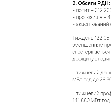
2. Обсяги РДН:
- попит – 312 23
- пропозиція – 4
- акцептований 
Тиждень (22.05 
зменшенням проп
спостерігається
дефіциту в годин
- тижневий дефіц
МВт.год до 28 3
- тижневий проф
141 880 МВт.год 