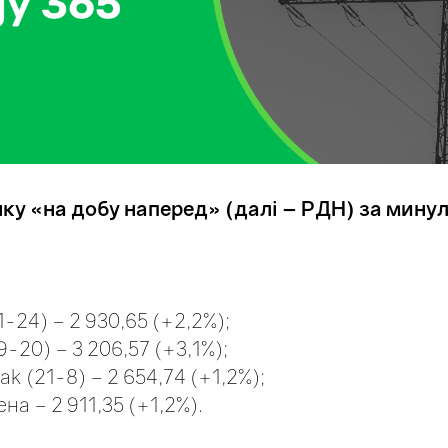
ку «на добу наперед» (далі – РДН) за мин
:
1-24) – 2 930,65 (+2,2%);
9-20) – 3 206,57 (+3,1%);
ak (21-8) – 2 654,74 (+1,2%);
а – 2 911,35 (+1,2%).