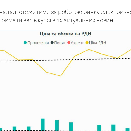
надалі стежитиме за роботою ринку електрично
тримати вас в курсі всіх актуальних новин.