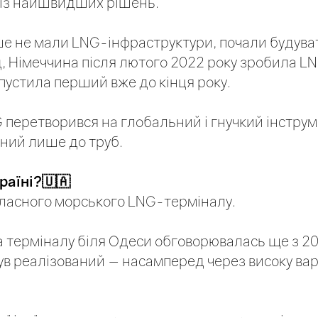
 із найшвидших рішень.
іше не мали LNG-інфраструктури, почали будуват
, Німеччина після лютого 2022 року зробила 
апустила перший вже до кінця року.
G перетворився на глобальний і гнучкий інстру
аний лише до труб.
країні?🇺🇦
власного морського LNG-терміналу.
а терміналу біля Одеси обговорювалась ще з 20
був реалізований — насамперед через високу варт