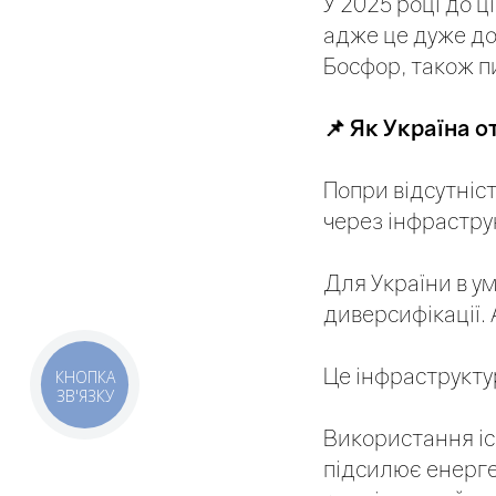
У 2025 році до ц
адже це дуже до
Босфор, також п
📌
Як Україна о
Попри відсутніс
через інфраструк
Для України в у
диверсифікації.
Це інфраструктур
КНОПКА
ЗВ'ЯЗКУ
Використання іс
підсилює енерге