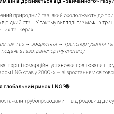
чим він відрізняється від «звичайного» газу
ений природний газ, який охолоджують до при
 в рідкий стан. У такому вигляді газ можна тра
ьних танкерах.
ає так: газ → зрідження → транспортування т
 подача в газотранспортну систему.
ова: перші комерційні установки працювали ще у
ром LNG став у 2000-х — зі зростанням світовог
я глобальний ринок LNG?🌐
постачали трубопроводами — від родовищ до сус