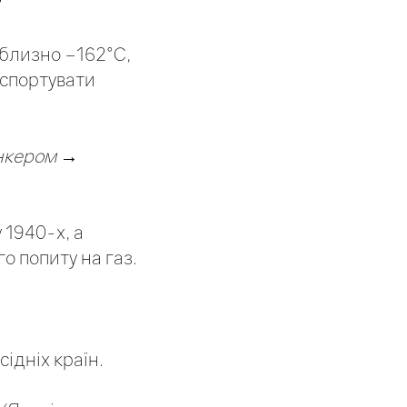
?
близно –162°C,
нспортувати
анкером →
 1940-х, а
о попиту на газ.
ідніх країн.