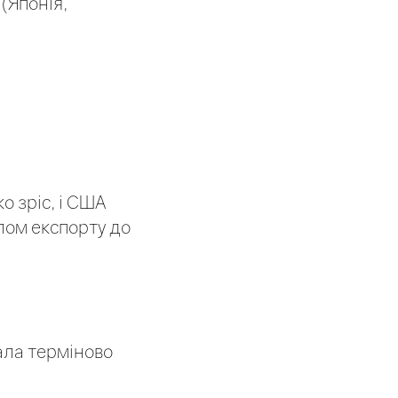
(Японія,
о зріс, і США
алом експорту до
ала терміново