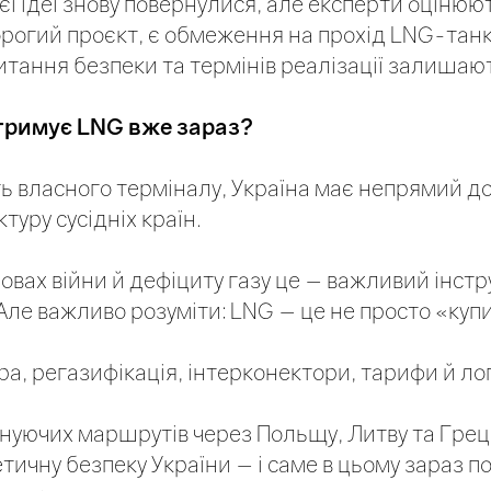
ієї ідеї знову повернулися, але експерти оцінюют
рогий проєкт, є обмеження на прохід LNG-танк
итання безпеки та термінів реалізації залишаю
тримує LNG вже зараз?
ть власного терміналу, Україна має непрямий д
туру сусідніх країн.
мовах війни й дефіциту газу це — важливий інст
 Але важливо розуміти: LNG — це не просто «куп
а, регазифікація, інтерконектори, тарифи й лог
нуючих маршрутів через Польщу, Литву та Грец
тичну безпеку України — і саме в цьому зараз п