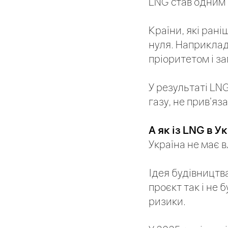
LNG став одним
Країни, які ран
нуля. Наприклад
пріоритетом і з
У результаті LN
газу, не прив’яз
А як із LNG в У
Україна не має 
Ідея будівництв
проєкт так і не 
ризики.