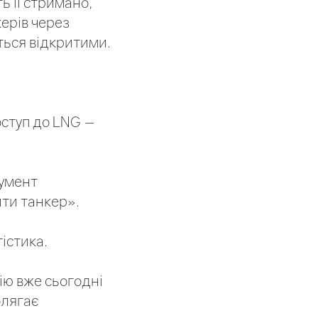
ь її стримано,
ерів через
ться відкритими.
оступ до LNG —
румент
ити танкер».
істика.
ію вже сьогодні
олягає