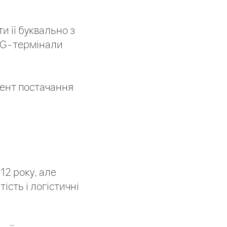
и її буквально з
LNG-термінали
мент постачання
12 року, але
ість і логістичні