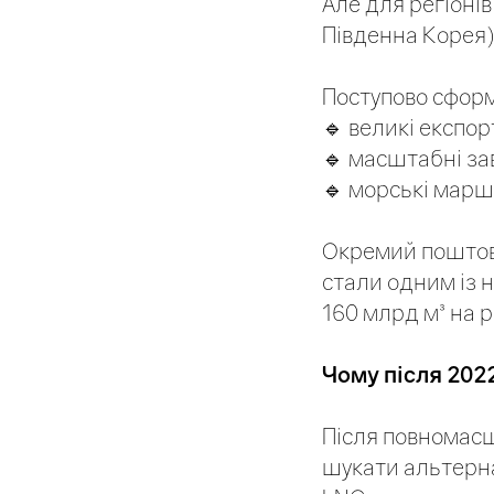
Але для регіонів
Південна Корея
Поступово сформ
🔹 великі експор
🔹 масштабні за
🔹 морські марш
Окремий поштовх
стали одним із 
160 млрд м³ на р
Чому після 202
Після повномасш
шукати альтерна