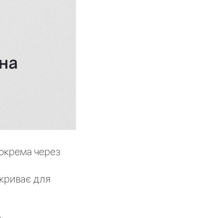
зокрема через
дкриває для