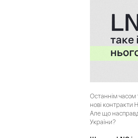
​​Останнім часом
нові контракти 
Але що насправді
України?