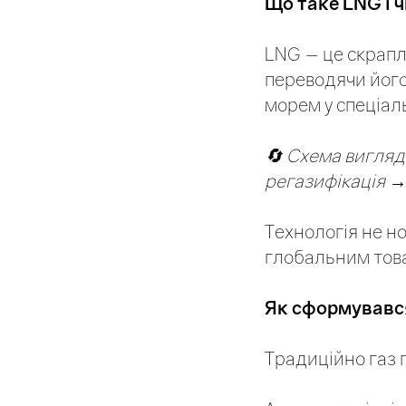
Що таке LNG і 
LNG — це скрапл
переводячи його
морем у спеціал
🔄 Схема вигляд
регазифікація →
Технологія не н
глобальним това
Як сформувавс
Традиційно газ 