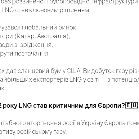
 без розвиненої трубопровідної інфраструктури 
) LNG став ключовим рішенням.
увався глобальний ринок:
тери (Катар, Австралія),
води зі зрідження,
рути постачання.
 дав сланцевий бум у США. Видобуток газу різк
найбільших експортерів LNG у світі — з потенці
ік.
2 року LNG став критичним для Європи?🇪🇺
табного вторгнення росії в Україну Європа поч
тиву російському газу.