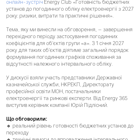
онлайн-зустріч
Energy Club «Готовність бюджетних
установ до погодинного обліку електроенергії з 2027
року: ризики, витрати та практичні рішення».
Тема, яку ми винесли на обговорення, — завершення
перехідного періоду застосування погодинних
коефіцієнтів для об'єктів групи «а». З 1 січня 2027
року для таких об'єктів діятиме загальний порядок
формування погодинних графіків споживання за
відсутності належного інтервального обліку.
У дискусії взяли участь представники Державної
казначейської служби, НКРЕКП, Директорату
професійної освіти МОН, постачальники
електроенергії та ринкові експерти. Від Energy 365
виступив керівник компанії Юрій Підлісний.
Що обговорили:
🔹 реальний рівень готовності бюджетних установ до
переходу
🔹 технічні вимоги до впровадження інтервального