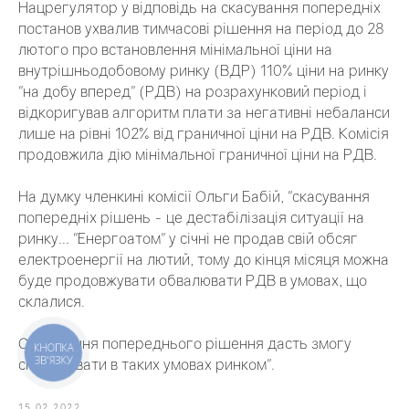
Нацрегулятор у відповідь на скасування попередніх
постанов ухвалив тимчасові рішення на період до 28
лютого про встановлення мінімальної ціни на
внутрішньодобовому ринку (ВДР) 110% ціни на ринку
"на добу вперед" (РДВ) на розрахунковий період і
відкоригував алгоритм плати за негативні небаланси
лише на рівні 102% від граничної ціни на РДВ. Комісія
продовжила дію мінімальної граничної ціни на РДВ.
На думку членкині комісії Ольги Бабій, "скасування
попередніх рішень - це дестабілізація ситуації на
ринку... "Енергоатом" у січні не продав свій обсяг
електроенергії на лютий, тому до кінця місяця можна
буде продовжувати обвалювати РДВ в умовах, що
склалися.
Скасування попереднього рішення дасть змогу
КНОПКА
ЗВ'ЯЗКУ
спекулювати в таких умовах ринком".
15.02.2022