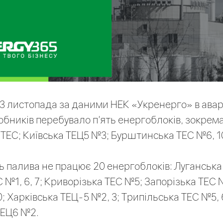
 3 листопада за даними НЕК «Укренерго» в ава
обників перебувало п'ять енергоблоків, зокрем
ї ТЕС; Київська ТЕЦ5 №3; Бурштинська ТЕС №6, 1
ть палива не працює 20 енергоблоків: Луганська
 №1, 6, 7; Криворізька ТЕС №5; Запорізька ТЕС №
 10; Харківська ТЕЦ-5 №2, 3; Трипільська ТЕС №5,
ТЕЦ6 №2.