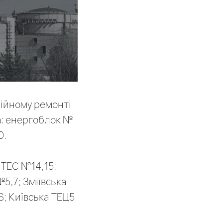
рійному ремонті
а: енергоблок №
0.
 ТЕС №14,15;
5,7; Зміївська
 6; Київська ТЕЦ5