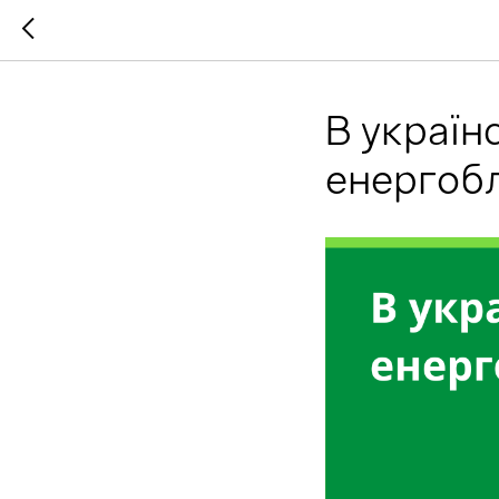
В україн
енергобл