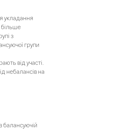
ля укладання
б більше
упі з
ансуючої групи
рають від участі.
ід небалансів на
 в балансуючій