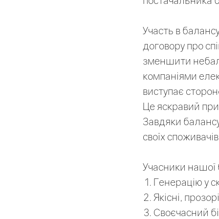
постачальника б
Участь в баланс
договору про сп
зменшити небала
компаніями елек
виступає сторон
Це яскравий прик
Завдяки балансу
своїх споживачів
Учасники нашої 
Генерацію у с
Якісні, прозор
Своєчасний бі