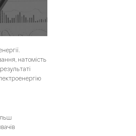
нергії.
вання, натомість
 результаті
електроенергію
ільш
вачів