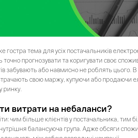
е гостра тема для усіх постачальників електрое
 точно прогнозувати та коригувати своє спожи
тів забувають або навмисно не роблять цього. В
втрачають свою маржу, купуючи або продаючи 
 ринку.
ти витрати на небаланси?
ти: чим більше клієнтів у постачальника, тим б
нутрішня балансуюча група. Адже обсяги спожи