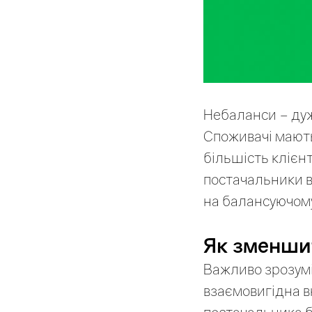
Небаланси – дуж
Споживачі мають
більшість клієн
постачальники 
на балансуючому
Як зменши
Важливо зрозумі
взаємовигідна в