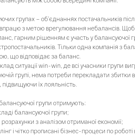
алансують між собою всередині компанії.
уючих групах – об’єднаннях постачальників піс
івпрацю з метою врегулювання небалансів. Що
нс, гарним рішенням є участь у балансуючої гр
тропостачальників. Тільки одна компанія з бал
ою, що відповідає за баланс.
лад ситуації win-win, де всі учасники групи виг
ючій групі, нема потреби перекладати збитки в
, підвищуючи їх лояльність.
балансуючої групи отримують:
кладі балансуючої групи;
і розрахунки з аналізом отриманої економії;
лінг і чітко прописані бізнес-процеси по роботі