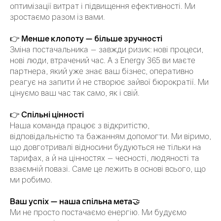
оптимізації витрат і підвищення ефективності. Ми
зростаємо разом із вами.
👉
Менше клопоту — більше зручності
Зміна постачальника — завжди ризик: нові процеси,
нові люди, втрачений час. А з Energy 365 ви маєте
партнера, який уже знає ваш бізнес, оперативно
реагує на запити й не створює зайвої бюрократії. Ми
цінуємо ваш час так само, як і свій.
👉
Спільні цінності
Наша команда працює з відкритістю,
відповідальністю та бажанням допомогти. Ми віримо,
що довготривалі відносини будуються не тільки на
тарифах, а й на цінностях — чесності, людяності та
взаємній повазі. Саме це лежить в основі всього, що
ми робимо.
Ваш успіх — наша спільна мета
🤝
Ми не просто постачаємо енергію. Ми будуємо