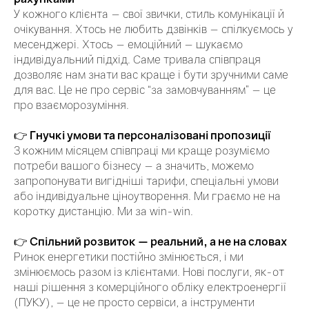
У кожного клієнта — свої звички, стиль комунікації й
очікування. Хтось не любить дзвінків — спілкуємось у
месенджері. Хтось — емоційний — шукаємо
індивідуальний підхід. Саме тривала співпраця
дозволяє нам знати вас краще і бути зручними саме
для вас. Це не про сервіс “за замовчуванням” — це
про взаєморозуміння.
👉
Гнучкі умови та персоналізовані пропозиції
З кожним місяцем співпраці ми краще розуміємо
потреби вашого бізнесу — а значить, можемо
запропонувати вигідніші тарифи, спеціальні умови
або індивідуальне ціноутворення. Ми граємо не на
коротку дистанцію. Ми за win-win.
👉
Спільний розвиток — реальний, а не на словах
Ринок енергетики постійно змінюється, і ми
змінюємось разом із клієнтами. Нові послуги, як-от
наші рішення з комерційного обліку електроенергії
(ПУКУ), — це не просто сервіси, а інструменти