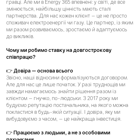
гравці. Але ми в Energy 365 впевнені: у світі, де все
змінюється, найбільшу цінність мають сталі
партнерства. Для нас кожен клієнт — це не просто
споживач електроенергії чи газу. Це партнер, із яким
ми разом розвиваємось, зростаємо й адаптуємось
до викликів.
Чому ми робимо ставку на довгострокову
співпрацю?
👉
Довіра — основа всього
Звісно, наші відносини формалізуються договором.
Але для нас це лише початок. У разі труднощів ми
завжди намагаємось знайти рішення разом із
клієнтом — гнучко, по-людськи. З 2017 року ми
будуємо репутацію постачальника, на якого можна
покластися в будь-якій ситуації. І довіра, яку ми
вибудовуємо з часом, — це найкраща інвестиція.
👉
Працюємо з людьми, а не з особовими
рахунками