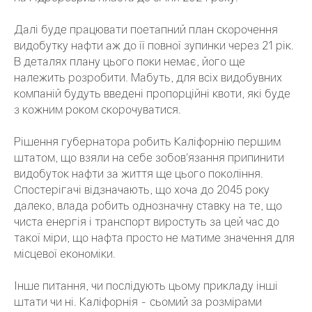
Далі буде працювати поетапний план скорочення
видобутку нафти аж до її повної зупинки через 21 рік.
В деталях плану цього поки немає, його ще
належить розробити. Мабуть, для всіх видобувних
компаній будуть введені пропорційні квоти, які буде
з кожним роком скорочуватися.
Рішення губернатора робить Каліфорнію першим
штатом, що взяли на себе зобов'язання припинити
видобуток нафти за життя ще цього покоління.
Спостерігачі відзначають, що хоча до 2045 року
далеко, влада робить однозначну ставку на те, що
чиста енергія і транспорт виростуть за цей час до
такої міри, що нафта просто не матиме значення для
місцевої економіки.
Інше питання, чи послідують цьому прикладу інші
штати чи ні. Каліфорнія - сьомий за розмірами