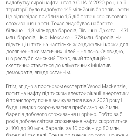
видобутку сирої нафти штат в США. У 2020 році на її
території було видобуто 145 мільйонів барелів нафти.
Це відповідає приблизно 1,5 діб поточного світового
споживання нафти. Техас видобуває набагато
більше - 1,8 мільярда барелів, Північна Дакота - 431
млн. барелів, Нью-Мексико - 379 млн. барелів. Чи
підуть ці штати на настільки ж радикальні кроки для
досягнення кліматичних цілей - не ясно. Очевидно,
що республіканський Техас, який традиційно
скептично ставиться до кліматичних ініціатив
демократів, впаде останнім.
Втім, згідно з прогнозом експертів Wood Mackenzie,
попит на нафту під тиском електрифікації енергетики
й транспорту почне знижуватися вже з 2023 року і
буде швидко скорочуватися приблизно на 2 млн.
барелів добового споживання щорічно. Тобто за 5
років добове світове споживання нафти скоротиться
зі 100 до 90 млн. барелів, за 10 років - до 80 млн.
барелів і так далі. Все це призведе до того, що вже у