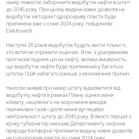
намір повністю заборонити видобуток нафти в штаті
до 2045 року. При цьому видача нових дозволів на
видобуток методом гідророзриву пласта буде
припинена вже з січня 2024 року, повідомляє
Elektrovesti.
Наступні 20 років видобуток будуть вести тільки ті,
хто встигне отримати ліцензію. Втім, з урахуванням
прогнозів падіння цін на нафту, велика ймовірність,
що видобуток нафти буде припинений у багатьох
штатах США набагато раніше з економічних причин.
Ньюсом заявив про намір штату відмовитися від
видобутку нафти в рамках Плану оцінки зміни
клімату, націленого на скорочення викидів
парникових газів і досягнення вуглецевої
нейтральності штату до 2045 року. В якості першого
кроку губернатор наказав Департаменту охорони
природи Каліфорнії припинити видачу нових дозволів
на гідророзрив пласта до січня 2024 року.