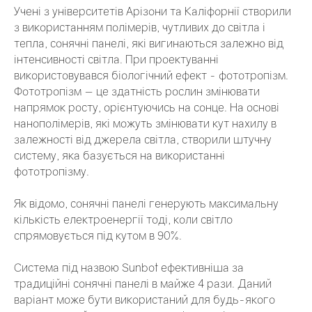
Учені з університетів Арізони та Каліфорнії створили
з використанням полімерів, чутливих до світла і
тепла, сонячні панелі, які вигинаються залежно від
інтенсивності світла. При проектуванні
використовувався біологічний ефект - фототропізм.
Фототропізм — це здатність рослин змінювати
напрямок росту, орієнтуючись на сонце. На основі
нанополімерів, які можуть змінювати кут нахилу в
залежності від джерела світла, створили штучну
систему, яка базується на використанні
фототропізму.
Як відомо, сонячні панелі генерують максимальну
кількість електроенергії тоді, коли світло
спрямовується під кутом в 90%.
Система під назвою Sunbot ефективніша за
традиційні сонячні панелі в майже 4 рази. Даний
варіант може бути використаний для будь-якого