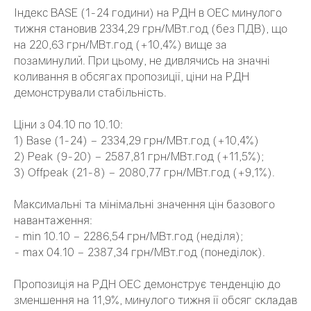
Індекс BASE (1-24 години) на РДН в ОЕС минулого
тижня становив 2334,29 грн/МВт.год (без ПДВ), що
на 220,63 грн/МВт.год (+10,4%) вище за
позаминулий. При цьому, не дивлячись на значні
коливання в обсягах пропозиції, ціни на РДН
демонстрували стабільність.
Ціни з 04.10 по 10.10:
1) Base (1-24) – 2334,29 грн/МВт.год (+10,4%)
2) Peak (9-20) – 2587,81 грн/МВт.год (+11,5%);
3) Offpeak (21-8) – 2080,77 грн/МВт.год (+9,1%).
Максимальні та мінімальні значення цін базового
навантаження:
- min 10.10 – 2286,54 грн/МВт.год (неділя);
- max 04.10 – 2387,34 грн/МВт.год (понеділок).
Пропозиція на РДН ОЕС демонструє тенденцію до
зменшення на 11,9%, минулого тижня її обсяг складав