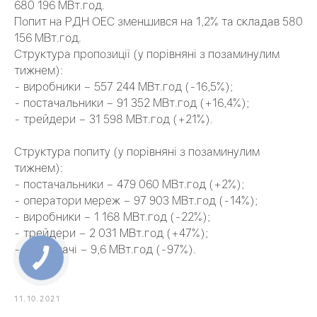
680 196 МВт.год.
Попит на РДН ОЕС зменшився на 1,2% та складав 580
156 МВт.год.
Структура пропозиції (у порівняні з позаминулим
тижнем):
- виробники – 557 244 МВт.год (-16,5%);
- постачальники – 91 352 МВт.год (+16,4%);
- трейдери – 31 598 МВт.год (+21%).
Структура попиту (у порівняні з позаминулим
тижнем):
- постачальники – 479 060 МВт.год (+2%);
- оператори мереж – 97 903 МВт.год (-14%);
- виробники – 1 168 МВт.год (-22%);
- трейдери – 2 031 МВт.год (+47%);
- споживачі – 9,6 МВт.год (-97%).
11.10.2021