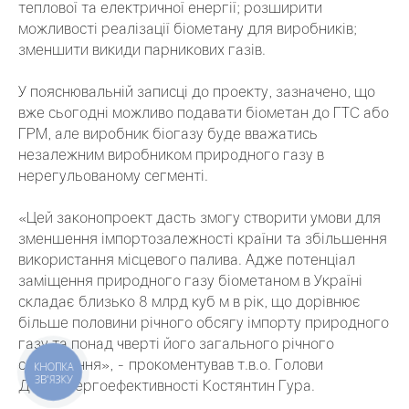
теплової та електричної енергії; розширити
можливості реалізації біометану для виробників;
зменшити викиди парникових газів.
У пояснювальній записці до проекту, зазначено, що
вже сьогодні можливо подавати біометан до ГТС або
ГРМ, але виробник біогазу буде вважатись
незалежним виробником природного газу в
нерегульованому сегменті.
«Цей законопроект дасть змогу створити умови для
зменшення імпортозалежності країни та збільшення
використання місцевого палива. Адже потенціал
заміщення природного газу біометаном в Україні
складає близько 8 млрд куб м в рік, що дорівнює
більше половини річного обсягу імпорту природного
газу та понад чверті його загального річного
споживання», - прокоментував т.в.о. Голови
КНОПКА
ЗВ'ЯЗКУ
Держенергоефективності Костянтин Гура.