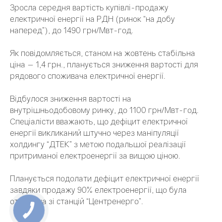
Зросла середня вартість купівлі-продажу
електричної енергії на РДН (ринок “на добу
наперед”), до 1490 грн/Мвт-год.
Як повідомляється, станом на жовтень стабільна
ціна — 1,4 грн., планується зниження вартості для
рядового споживача електричної енергії.
Відбулося зниження вартості на
внутрішньодобовому ринку, до 1100 грн/Мвт-год.
Спеціалісти вважають, що дефіцит електричної
енергії викликаний штучно через маніпуляції
холдингу “ДТЕК” з метою подальшої реалізації
притриманої електроенергії за вищою ціною.
Планується подолати дефіцит електричної енергії
завдяки продажу 90% електроенергії, що була
отримана зі станцій “Центренерго”.
КНОПКА
ЗВ'ЯЗКУ