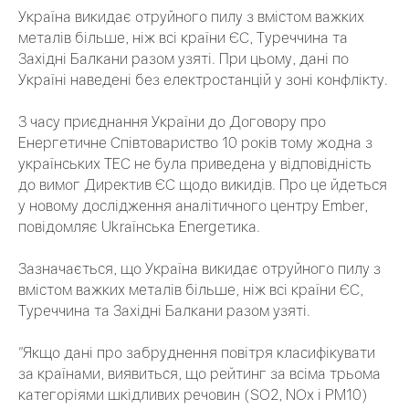
Україна викидає отруйного пилу з вмістом важких
металів більше, ніж всі країни ЄС, Туреччина та
Західні Балкани разом узяті. При цьому, дані по
Україні наведені без електростанцій у зоні конфлікту.
З часу приєднання України до Договору про
Енергетичне Співтовариство 10 років тому жодна з
українських ТЕС не була приведена у відповідність
до вимог Директив ЄС щодо викидів. Про це йдеться
у новому дослідження аналітичного центру Ember,
повідомляє Ukraїнська Energетика.
Зазначається, що Україна викидає отруйного пилу з
вмістом важких металів більше, ніж всі країни ЄС,
Туреччина та Західні Балкани разом узяті.
"Якщо дані про забруднення повітря класифікувати
за країнами, виявиться, що рейтинг за всіма трьома
категоріями шкідливих речовин (SO2, NOx і PM10)