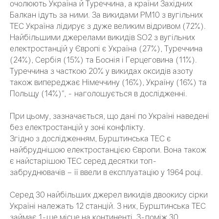
очолюють Україна й Туреччина, а країни Західних
Балкан ідуть за ними. За викидами PM10 з вугільних
ТЕС Україна лідирує з дуже великим відривом (72%).
Найбільшими джерелами викидів SO2 з вугільних
електростанцій у Європі є Україна (27%), Туреччина
(24%), Сербія (15%) та Боснія і Герцеговина (11%).
Туреччина з часткою 20% у викидах оксидів азоту
також випереджає Німеччину (16%), Україну (16%) та
Польщу (14%)", - наголошується в дослідженні.
При цьому, зазначається, що дані по Україні наведені
без електростанцій у зоні конфлікту.
Згідно з дослідженням, Бурштинська ТЕС є
найбруднішою електростанцією Європи. Вона також
є найстарішою ТЕС серед десятки топ-
забруднювачів – її ввели в експлуатацію у 1964 році.
Серед 30 найбільших джерел викидів двоокису сірки
Україні належать 12 станцій. З них, Бурштинська ТЕС
займає 1-ше місце на континенті. З-поміж 30