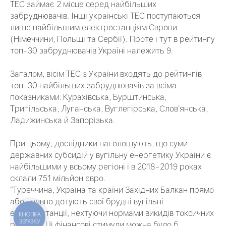
ТЕС займає 2 місце серед найбільших
забруднювачів. Інші українські ТЕС поступаються
лише найбільшим електростанціям Європи
(Німеччини, Польщі та Сербії). Проте і тут в рейтингу
топ-30 забруднювачів Україні належить 9.
Загалом, вісім ТЕС з України входять до рейтингів
топ-30 найбільших забруднювачів за всіма
показниками: Курахівська, Бурштинська,
Трипільська, Луганська, Вуглегірська, Слов’янська,
Ладижинська й Запорізька.
При цьому, дослідники наголошують, що суми
державних субсидій у вугільну енергетику України є
найбільшими у всьому регіоні і в 2018-2019 роках
склали 751 мільйон євро.
"Туреччина, Україна та країни Західних Балкан прямо
або неявно дотують свої брудні вугільні
електростанції, нехтуючи нормами викидів токсичних
КНОПКА
ЗВ'ЯЗКУ
речовин. Ці фінансові стимули можна було б