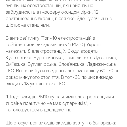
вугільних електростанцій, які найбільше
забруднюють атмосферу оксидом сірки, 12
розташовані в Україні, після якої йде Туреччина з
шістьома станціями.
В антирейтингу “Топ-10 електростанцій з
найбільшими викидами пилу” (PM10) Україні
належать 8 електростанцій. Сюди входять
Курахівська, Бурштинська, Трипільська, Луганська,
Зміївська, Вуглегірська, Слов’янська, Ладижинська
ТЕС. Всі вони були введені в експлуатацію у 60-70-х
роках минулого століття. В топ-30 по цих викидах
входить 18 українських ТЕС.
"Щодо викидів PM10 вугільними електростанціями
Україна практично не має суперників", -
наголошується в дослідженні.
Що стосується викидів оксидів азоту, то Запорізька