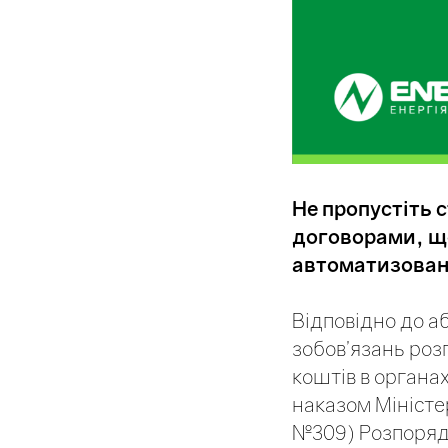
Не пропустіть 
договорами, що
автоматизовану
Відповідно до аб
зобов’язань ро
коштів в органа
наказом Міністе
№309) Розпоря