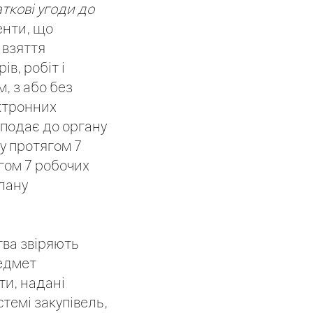
аткові угоди до
енти, що
 взяття
в, робіт і
, з або без
ктронних
 подає до органу
у протягом 7
гом 7 робочих
плану
тва звіряють
едмет
ти, надані
темі закупівель,