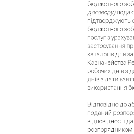
бюджетного зоб
договору)
подают
підтверджують ф
бюджетного зобов
послуг з урахув
застосування пр
каталогів для з
Казначейства Ре
робочих днів з 
днів з дати взя
використання б
Відповідно до а
поданий розпор
відповідності д
розпорядником б