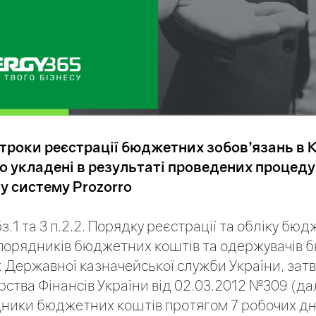
строки реєстрації бюджетних зобов’язань в 
 укладені в результаті проведених процеду
 систему Prozorro
з.1 та 3 п.2.2. Порядку реєстрації та обліку бю
зпорядників бюджетних коштів та одержувачів
х Державної казначейської служби України, за
рства Фінансів України від 02.03.2012 №309 (да
дники
бюджетних коштів
протягом 7
робочих дн