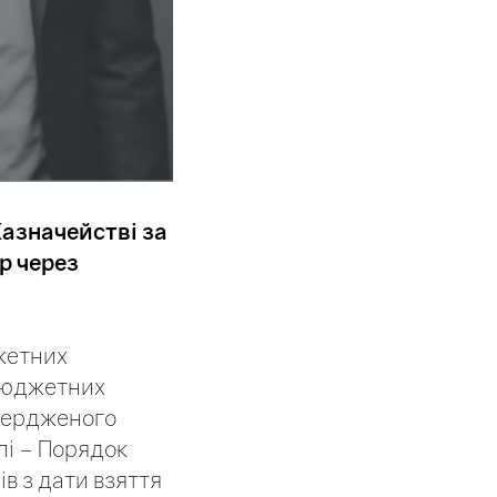
Казначействі за
р через
джетних
 бюджетних
твердженого
лі – Порядок
ів з дати взяття