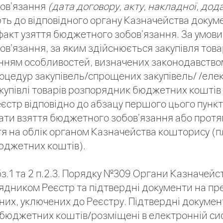
ов’язання
(дата договору, акту, накладної, дод
ь до відповідного органу Казначейства докум
акт узяття бюджетного зобов’язання. За умови
’язання, за яким здійснюється закупівля товарі
анням особливостей, визначених законодавством
оцедур закупівель/спрощених закупівель/ /еле
акупівлі товарів розпорядник бюджетних коштів
єстр відповідно до абзацу першого цього пункт
дати взяття бюджетного зобов’язання або протя
ття на облік органом Казначейства кошторису (
юджетних коштів).
бз.1 та 2 п.2.3. Порядку №309 Органи Казначейс
ядником Реєстр та підтвердні документи на пр
аних, уключених до Реєстру. Підтвердні докумен
юджетних коштів/розміщені в електронній сис