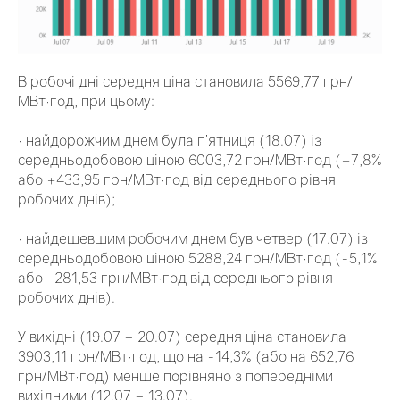
В робочі дні середня ціна становила 5569,77 грн/
МВт·год, при цьому:
· найдорожчим днем була п’ятниця (18.07) із
середньодобовою ціною 6003,72 грн/МВт·год (+7,8%
або +433,95 грн/МВт·год від середнього рівня
робочих днів);
· найдешевшим робочим днем був четвер (17.07) із
середньодобовою ціною 5288,24 грн/МВт·год (-5,1%
або -281,53 грн/МВт·год від середнього рівня
робочих днів).
У вихідні (19.07 – 20.07) середня ціна становила
3903,11 грн/МВт·год, що на -14,3% (або на 652,76
грн/МВт·год) менше порівняно з попередніми
вихідними (12.07 – 13.07).