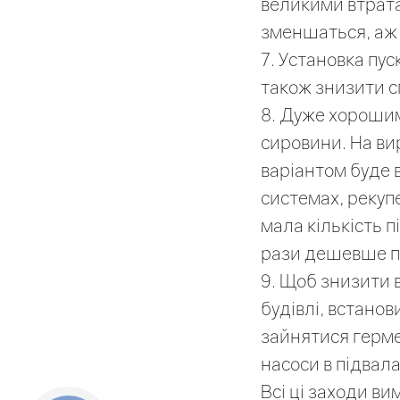
великими втратам
зменшаться, аж 
7. Установка пу
також знизити 
8. Дуже хорошим
сировини. На ви
варіантом буде 
системах, рекуп
мала кількість п
рази дешевше пр
9. Щоб знизити в
будівлі, встанов
зайнятися герме
насоси в підвала
Всі ці заходи в