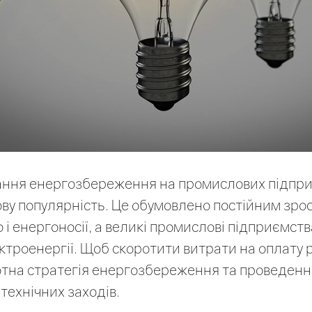
тання енергозбереження на промислових підпр
ву популярність. Це обумовлено постійним зро
о і енергоносії, а великі промислові підприємс
ктроенергії. Щоб скоротити витрати на оплату р
тна стратегія енергозбереження та проведенн
 технічних заходів.