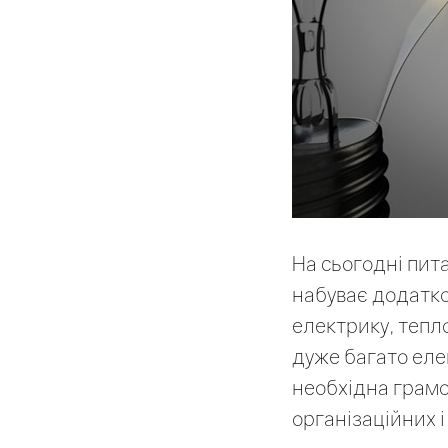
На сьогодні пи
набуває додатко
електрику, тепл
дуже багато еле
необхідна грамо
організаційних і