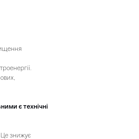
вищення
троенергії.
нових,
ними є технічні
. Це знижує