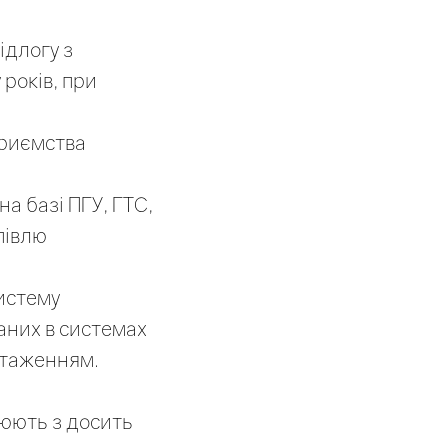
ідлогу з
років, при
приємства
а базі ПГУ, ГТС,
півлю
истему
аних в системах
антаженням.
цюють з досить