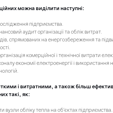
ційних можна виділити наступні:
дослідження підприємства.
нансовий аудит організації та облік витрат.
одів, спрямованих на енергозбереження та під
сті.
організація комерційної і технічної витрати елек
оналу економії електроенергії і використання 
нологій.
ткими і витратними, а також більш ефектив
их такі, як:
ти вузли обліку тепла на об'єктах підприємства