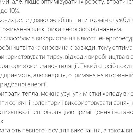
и, але, якщо оптимізувати їх роботу, втрати і
до 10%.
скових реле дозволяє збільшити термін служби л
споживання електрики енергообладнанням.
 способом є використання в якості енергоресу
робництві така сировина є завжди, тому оптим
використовувати тирсу, відходи виробництва в 
ератори з систем вентиляції. Такий спосіб поки
ідприємств, але енергія, отримана на вторинній
идбаної енергії.
итрати тепла, можна усунути містки холоду в ко
ити сонячні колектори і використовувати сонячні
тизацією і теплоізоляцією приміщення і встано
х.
имагають певного часу для виконання, а також в