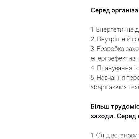
Серед організа
1. Енергетичне 
2. Внутрішній фі
3. Розробка зах
енергоефективно
4. Планування і 
5. Навчання перс
зберігаючих тех
Більш трудоміс
заходи. Серед н
1. Слід встанови