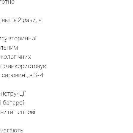
стотно
амп в 2 рази, а
рсу вторинної
альним
екологічних
 що використовує
 сировині, в 3-4
нструкції
 батареї,
вити теплові
имагають