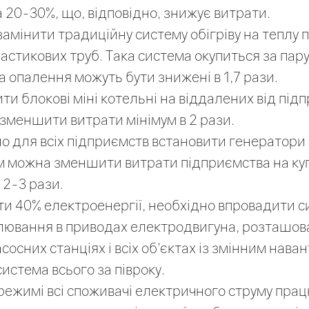
а 20-30%, що, відповідно, знижує витрати.
амінити традиційну систему обігріву на теплу п
стикових труб. Така система окупиться за пару 
а опалення можуть бути знижені в 1,7 рази.
ти блокові міні котельні на віддалених від під
 зменшити витрати мінімум в 2 рази.
о для всіх підприємств встановити генератори н
м можна зменшити витрати підприємства на ку
 2-3 рази.
и 40% електроенергії, необхідно впровадити с
лювання в приводах електродвигуна, розташов
асосних станціях і всіх об'єктах із змінним нав
истема всього за півроку.
 режимі всі споживачі електричного струму пра