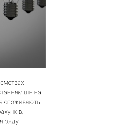
иємствах
станням цін на
тва споживають
ахунків,
я ряду