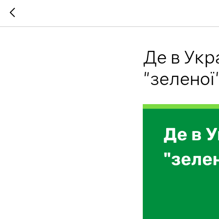
Де в Укр
"зеленої"