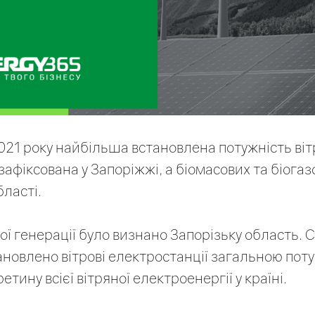
021 року найбільша встановлена ​​потужність ві
афіксована у Запоріжжі, а біомасових та біогаз
ласті.
ої генерації було визнано Запорізьку область. 
тановлено вітрові електростанції загальною пот
етину всієї вітряної електроенергії у країні.