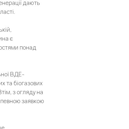
генерації дають
ласті.
кій,
ина є
ностями понад
ьної ВДЕ-
их та біогазових
Втім, з огляду на
и певною заявкою
ше