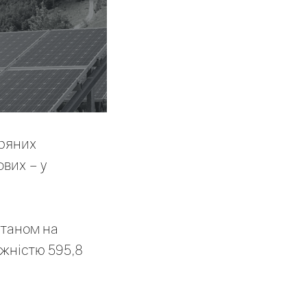
тряних
ових – у
Станом на
ужністю 595,8