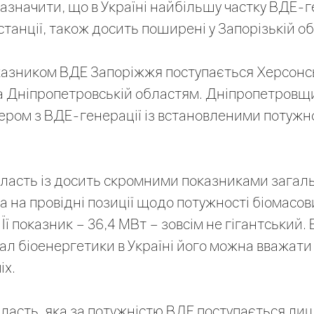
зазначити, що в Україні найбільшу частку ВДЕ-
танції, також досить поширені у Запорізькій об
азником ВДЕ Запоріжжя поступається Херсонсь
а Дніпропетровській областям. Дніпропетровщ
ером з ВДЕ-генерації із встановленими потуж
ласть із досить скромними показниками загал
а на провідні позиції щодо потужності біомасов
Її показник – 36,4 МВт – зовсім не гігантський. 
ал біоенергетики в Україні його можна вважат
іх.
ласть, яка за потужністю ВДЕ поступається ли