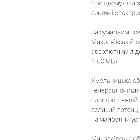
При цьому слід 
сонячні електрос
За сумарним пок
Миколаївській т
абсолютним лід
1160 МВт.
Хмельницька об
генерації вийшл
електростанцій. 
великий потенці
на майбутній усп
Миколаївська об