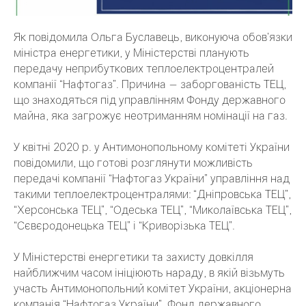
Як повідомила Ольга Буславець, виконуюча обов’язки
міністра енергетики, у Міністерстві планують
передачу неприбуткових теплоелектроцентралей
компанії “Нафтогаз”. Причина — заборгованість ТЕЦ,
що знаходяться під управлінням Фонду державного
майна, яка загрожує неотриманням номінації на газ.
У квітні 2020 р. у Антимонопольному комітеті України
повідомили, що готові розглянути можливість
передачі компанії “Нафтогаз України” управління над
такими теплоелектроцентралями: “Дніпровська ТЕЦ”,
“Херсонська ТЕЦ”, “Одеська ТЕЦ”, “Миколаївська ТЕЦ”,
“Сєвєродонецька ТЕЦ” і “Криворізька ТЕЦ”.
У Міністерстві енергетики та захисту довкілля
найближчим часом ініціюють нараду, в якій візьмуть
участь Антимонопольний комітет України, акціонерна
компанія “Нафтогаз України”, Фонд державного