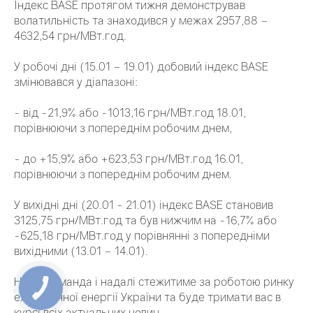
Індекс BASE протягом тижня демонстрував
волатильність та знаходився у межах 2957,88 –
4632,54 грн/МВт.год.
У робочі дні (15.01 – 19.01) добовий індекс BASE
змінювався у діапазоні:
- від -21,9% або -1013,16 грн/МВт.год 18.01,
порівнюючи з попереднім робочим днем,
- до +15,9% або +623,53 грн/МВт.год 16.01,
порівнюючи з попереднім робочим днем.
У вихідні дні (20.01 - 21.01) індекс BASE становив
3125,75 грн/МВт.год та був нижчим на -16,7% або
-625,18 грн/МВт.год у порівнянні з попередніми
вихідними (13.01 – 14.01).
Наша команда і надалі стежитиме за роботою ринку
електричної енергії України та буде тримати вас в
курсі всіх актуальних новин.