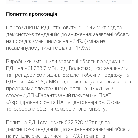
Попит та пропозиція
Пропозиція на РДН становить 710 542 МВт.год та
демонструє тенденцію до зниження: заявлені обсяги
на продаж зменшилися на -2,4% (зміна на
позаминулому тижні склала +17,9%).
Виробники зменшили заявлені обсяги продажу на
РДН на -61 783,7 МВт.год. Водночас, постачальники
та трейдери збільшили заявлені обсяги продажу на
РДН на +44 308,7 МВт.год. Така ситуація пов’язана із
продажами електричної енергії на ТБ «УЕБ» зі
сторони ДП «Гарантований покупець», ПрАТ
«Укргідроенерго» та ПАТ «Центренерго». Окрім
того, зросли обсяги комерційного імпорту.
Попит на РДН становить 522 320 МВт.год та
демонструє тенденцію до зниження: заявлені обсяги
на купівлю зменшилися на -7,3% (зміна на