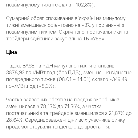
позаминулому тижні склала +102,8%).
Сумарний обсяг споживання в Україні на минулому
тижні зменшився орієнтовно на -3% у порівнянні з
позаминулим тижнем. Окрім того, постачальники та
трейдери здійснили закупівлі на ТБ «УЕБ».
Ціна
Індекс BASE на РДН минулого тижня становив
3878,93 грн/МВт.год (без ПДВ), зменшення відносно
попереднього тижня (08.01 – 14.01) склало -349,49
грн/МВт.год (-8,3%).
Частка заявлених обсягів на продаж виробників
зменшилася з 78,13% до 71,36%, а частка
постачальників та трейдерів зменшилася з 21,87% до
28,64%. Середньозважені ціни всіх учасників ринку
продемонстрували тенденцію до зростання.