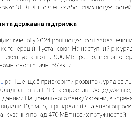
зько 3 ГВт відновлених або нових потужностей
ія та державна підтримка
підключеної у 2024 році потужності забезпечили
 когенераційні установки. На наступний рік уря
 в експлуатацію ще 900 МВт розподіленої генер
номні енергетичні об’єкти.
сь
раніше, щоб прискорити розвиток, уряд звіл
бладнання від ПДВ та спростив процедури вве
а даними Національного банку України, з червн
 видали 10,5 млрд грн кредитів на енергопроєк
ансування понад 470 МВт нових потужностей.