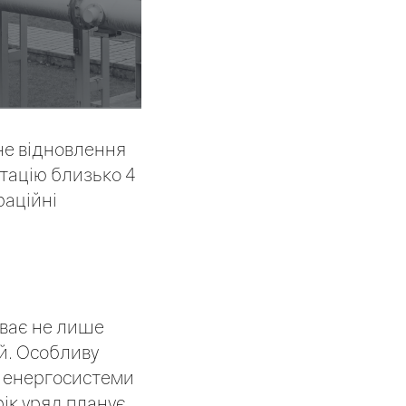
не відновлення
атацію близько 4
раційні
риває не лише
ей. Особливу
ь енергосистеми
рік уряд планує