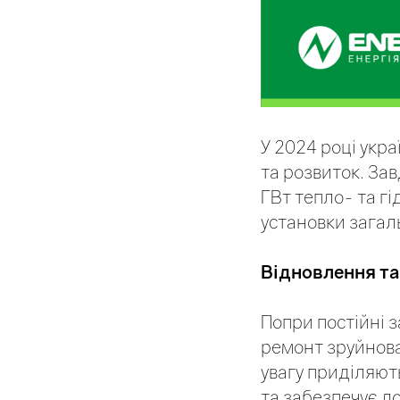
У 2024 році укр
та розвиток. За
ГВт тепло- та г
установки загал
Відновлення т
Попри постійні з
ремонт зруйнова
увагу приділяют
та забезпечує л