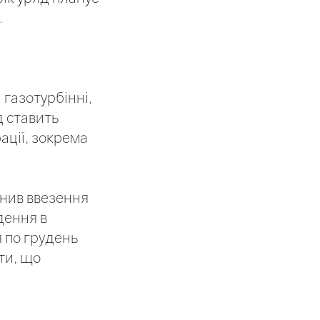
.
 газотурбінні,
д ставить
ації, зокрема
ьнив ввезення
дення в
я по грудень
ти, що