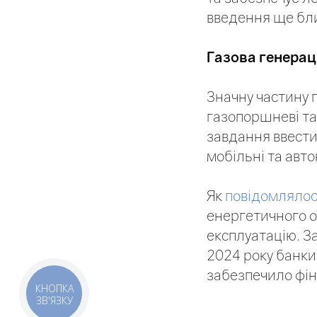
введення ще бли
Газова генерац
Значну частину 
газопоршневі та
завдання ввести
мобільні та авто
Як
повідомляло
енергетичного о
експлуатацію. З
2024 року банки
забезпечило фін
КНОПКА
ЗВ'ЯЗКУ