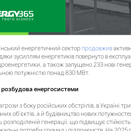
аїнський енергетичний сектор
продовжив
актив
вдяки зусиллям енергетиків повернуто в експлу
ідроенергетики, а також запущено 233 нові гене
ьною потужністю понад 830 МВт.
а розбудова енергосистеми
агрози з боку російських обстрілів, в Україні т
них об’єктів, а й будівництво нових потужност
ь розподіленій генерації, що підвищує стійкіст
окальні потреби громад і підприємств. На 2025 