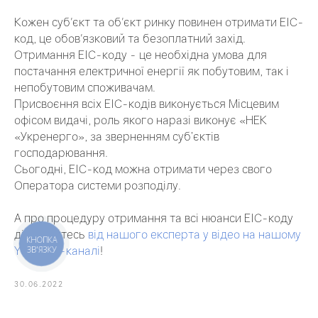
Кожен суб'єкт та об'єкт ринку повинен отримати ЕІС-
код, це обов'язковий та безоплатний захід.
Отримання ЕІС-коду - це необхідна умова для
постачання електричної енергії як побутовим, так і
непобутовим споживачам.
Присвоєння всіх ЕІС-кодів виконується Місцевим
офісом видачі, роль якого наразі виконує «НЕК
«Укренерго», за зверненням суб’єктів
господарювання.
Сьогодні, ЕІС-код можна отримати через свого
Оператора системи розподілу.
А про процедуру отримання та всі нюанси ЕІС-коду
дізнавайтесь
від нашого експерта у відео на нашому
КНОПКА
YouTube-каналі
!
ЗВ'ЯЗКУ
30.06.2022