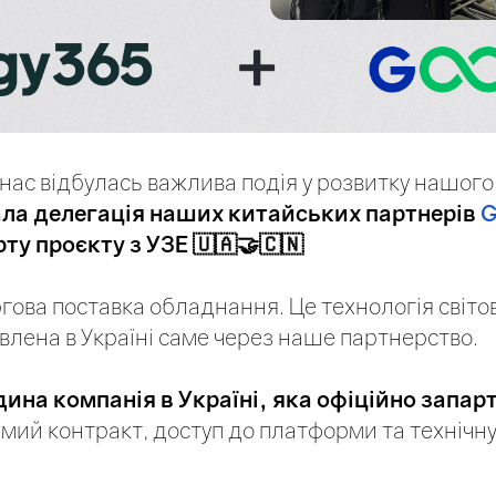
ас відбулась важлива подія у розвитку нашого
ала делегація наших китайських партнерів
G
ту проєкту з УЗЕ 🇺🇦🤝🇨🇳
гова поставка обладнання. Це технологія світов
лена в Україні саме через наше партнерство.
дина компанія в Україні, яка офіційно запар
ямий контракт, доступ до платформи та технічн