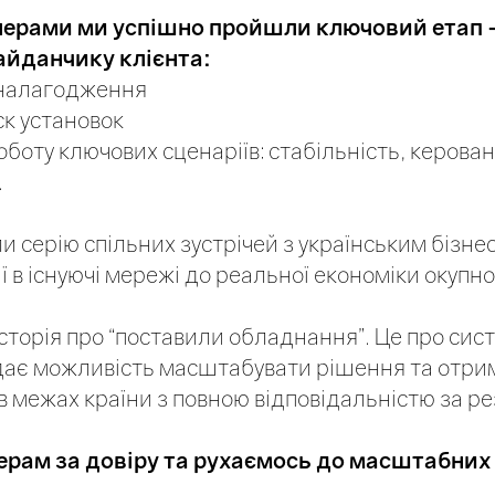
нерами ми успішно пройшли ключовий етап 
айданчику клієнта:
оналагодження
ск установок
боту ключових сценаріїв: стабільність, керован
.
и серію спільних зустрічей з українським бізн
ції в існуючі мережі до реальної економіки окупно
 історія про “поставили обладнання”. Це про си
дає можливість масштабувати рішення та отри
в межах країни з повною відповідальністю за ре
рам за довіру та рухаємось до масштабних 