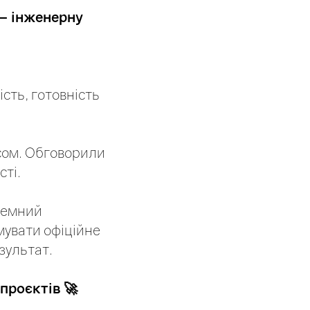
— інженерну
ість, готовність
есом. Обговорили
сті.
стемний
мувати офіційне
зультат.
проєктів 🚀