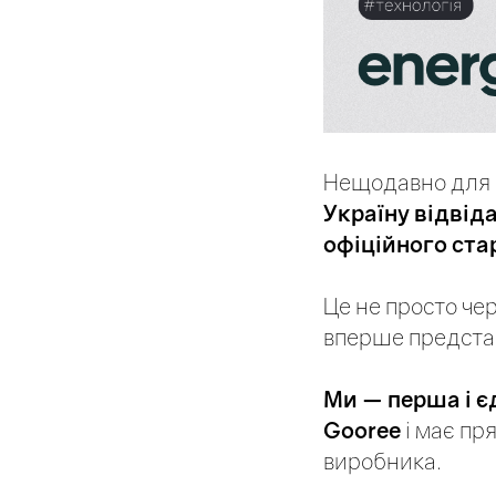
Нещодавно для н
Україну відвід
офіційного стар
Це не просто чер
вперше представ
Ми — перша і є
Gooree
і має пр
виробника.