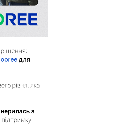
 рішення:
ooree
для
ого рівня, яка
тнерилась з
у підтримку