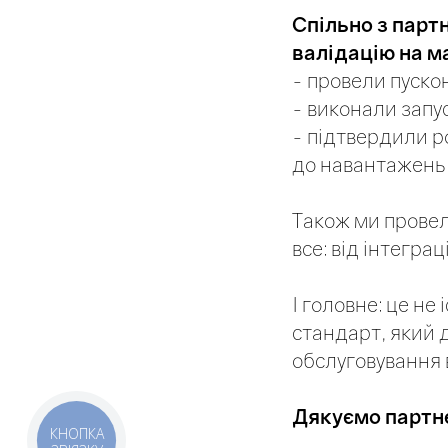
Спільно з парт
валідацію на м
- провели пуск
- виконали запу
- підтвердили ро
до навантажень
Також ми провел
все: від інтегра
І головне: це не
стандарт, який 
обслуговування 
Дякуємо партне
КНОПКА