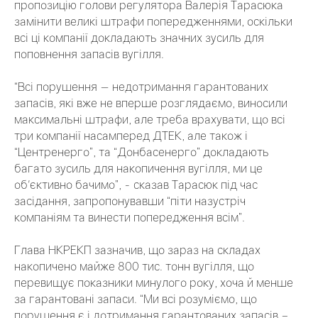
пропозицію голови регулятора Валерія Тарасюка
замінити великі штрафи попередженнями, оскільки
всі ці компанії докладають значних зусиль для
поповнення запасів вугілля.
“Всі порушення — недотримання гарантованих
запасів, які вже не вперше розглядаємо, виносили
максимальні штрафи, але треба врахувати, що всі
три компанії насамперед ДТЕК, але також і
“Центренерго”, та “Донбасенерго” докладають
багато зусиль для накопичення вугілля, ми це
об'єктивно бачимо”, - сказав Тарасюк під час
засідання, запропонувавши “піти назустріч
компаніям та винести попередження всім”.
Глава НКРЕКП зазначив, що зараз на складах
накопичено майже 800 тис. тонн вугілля, що
перевищує показники минулого року, хоча й менше
за гарантовані запаси. “Ми всі розуміємо, що
порушення є і дотримання гарантованих запасів –