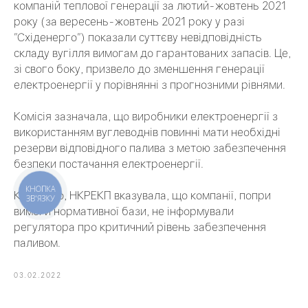
компаній теплової генерації за лютий-жовтень 2021
року (за вересень-жовтень 2021 року у разі
"Східенерго") показали суттєву невідповідність
складу вугілля вимогам до гарантованих запасів. Це,
зі свого боку, призвело до зменшення генерації
електроенергії у порівнянні з прогнозними рівнями.
Комісія зазначала, що виробники електроенергії з
використанням вуглеводнів повинні мати необхідні
резерви відповідного палива з метою забезпечення
безпеки постачання електроенергії.
КНОПКА
Крім того, НКРЕКП вказувала, що компанії, попри
ЗВ'ЯЗКУ
вимоги нормативної бази, не інформували
регулятора про критичний рівень забезпечення
паливом.
03.02.2022