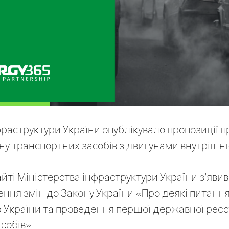
фраструктури України опублікувало пропозиції п
їну транспортних засобів з двигунами внутрішн
айті Міністерства інфраструктури України з'яви
ення змін до Закону України «Про деякі питанн
 України та проведення першої державної реєс
собів».