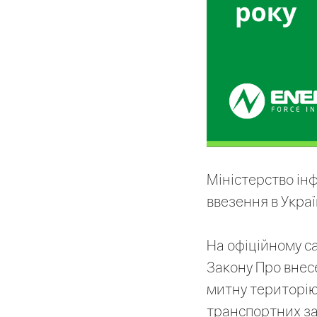
Міністерство ін
ввезення в Укра
На офіційному с
Закону Про внес
митну територію
транспортних за