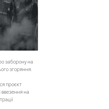
ро заборону на
ього згоряння.
вся проєкт
я ввезення на
трації