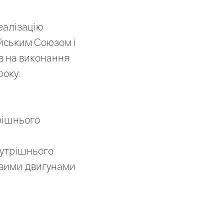
еалізацію
йським Союзом і
в на виконання
року.
рішнього
нутрішнього
новими двигунами