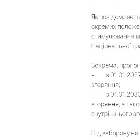
Як повідомляєть
окремих положен
стимулювання в
Національної тра
Зокрема, пропон
- з 01.01.2027 
згоряння;
- з 01.01.2030
згоряння, а так
внутрішнього зг
Під заборону не