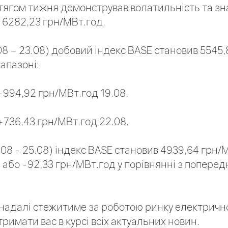
тягом тижня демонстрував волатильність та зн
 6282,23 грн/МВт.год.
.08 – 23.08) добовий індекс BASE становив 5545
іапазоні:
 -994,92 грн/МВт.год 19.08,
+736,43 грн/МВт.год 22.08.
4.08 - 25.08) індекс BASE становив 4939,64 грн/
 або -92,33 грн/МВт.год у порівнянні з попере
надалі стежитиме за роботою ринку електрично
тримати вас в курсі всіх актуальних новин.