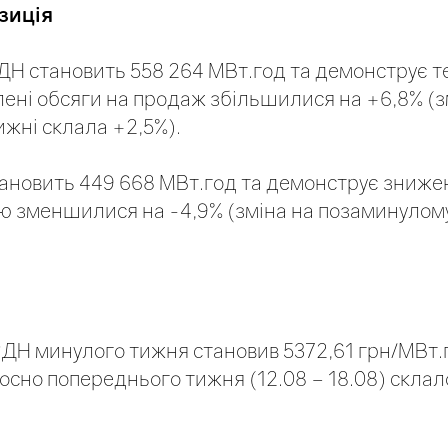
зиція
ДН становить 558 264 МВт.год та демонструє 
лені обсяги на продаж збільшилися на +6,8% (з
жні склала +2,5%).
ановить 449 668 МВт.год та демонструє знижен
лю зменшилися на -4,9% (зміна на позаминулом
РДН минулого тижня становив 5372,61 грн/МВт.
сно попереднього тижня (12.08 – 18.08) склало