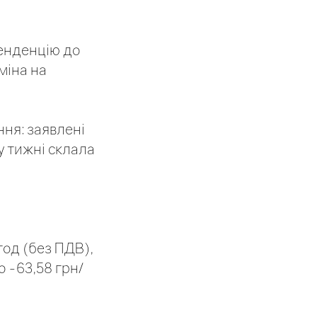
тенденцію до
міна на
ня: заявлені
у тижні склала
год (без ПДВ),
 -63,58 грн/