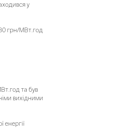
аходився у
,80 грн/МВт.год
МВт.год та був
дніми вихідними
ї енергії