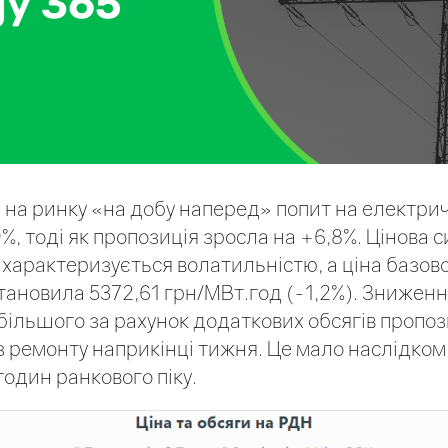
на ринку «на добу наперед» попит на електрич
%, тоді як пропозиція зросла на +6,8%. Цінова с
характеризується волатильністю, а ціна базов
ановила 5372,61 грн/МВт.год (-1,2%). Зниженн
більшого за рахунок додаткових обсягів пропози
з ремонту наприкінці тижня. Це мало наслідко
годин ранкового піку.