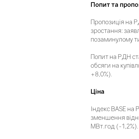
Попит та пропо
Пропозиція на Р
зростання: заяв
позаминулому ти
Попит на РДН ст
обсяги на купів
+8,0%).
Ціна
Індекс BASE на 
зменшення відно
МВт.год (-1,2%).