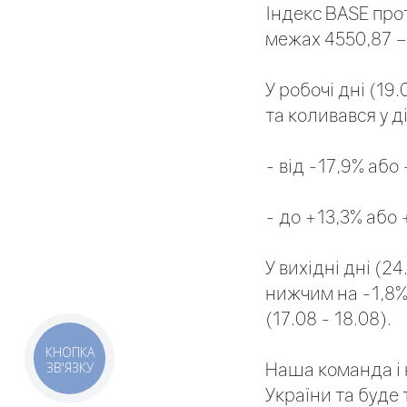
Індекс BASE про
межах 4550,87 –
У робочі дні (19
та коливався у д
- від -17,9% або
- до +13,3% або 
У вихідні дні (2
нижчим на -1,8%
(17.08 - 18.08).
КНОПКА
Наша команда і 
ЗВ'ЯЗКУ
України та буде 