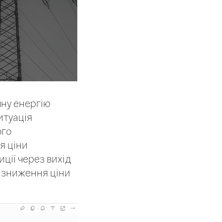
ну енергію
итуація
ого
я ціни
ції через вихід
м зниження ціни