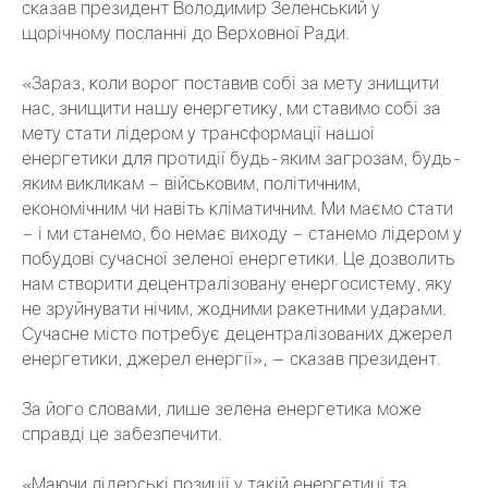
сказав президент Володимир Зеленський у
щорічному посланні до Верховної Ради.
«Зараз, коли ворог поставив собі за мету знищити
нас, знищити нашу енергетику, ми ставимо собі за
мету стати лідером у трансформації нашої
енергетики для протидії будь-яким загрозам, будь-
яким викликам – військовим, політичним,
економічним чи навіть кліматичним. Ми маємо стати
– і ми станемо, бо немає виходу – станемо лідером у
побудові сучасної зеленої енергетики. Це дозволить
нам створити децентралізовану енергосистему, яку
не зруйнувати нічим, жодними ракетними ударами.
Сучасне місто потребує децентралізованих джерел
енергетики, джерел енергії», — сказав президент.
За його словами, лише зелена енергетика може
справді це забезпечити.
«Маючи лідерські позиції у такій енергетиці та