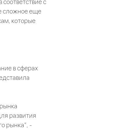
 соответствие с
ое сложное еще
сам, которые
ние в сферах
редставила
 рынка
для развития
о рынка", -