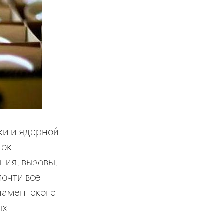
ки и ядерной
нок
ния, вызовы,
почти все
ламентского
ых