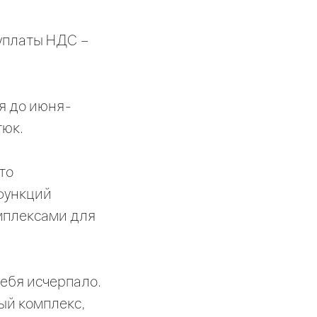
уплаты НДС –
я до июня-
тюк.
то
 функций
мплексами для
ебя исчерпало.
ый комплекс,