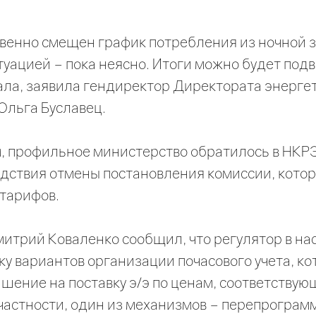
венно смещен график потребления из ночной з
итуацией – пока неясно. Итоги можно будет под
ала, заявила гендиректор Директората энерге
Ольга Буславец.
, профильное министерство обратилось в НКРЭ
едствия отмены постановления комиссии, кот
тарифов.
итрий Коваленко сообщил, что регулятор в на
у вариантов организации почасового учета, к
шение на поставку э/э по ценам, соответству
 частности, один из механизмов – перепрограм