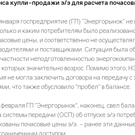
са купли-продажи э/э для расчета почасов
 января госпредприятие (ГП) "Энергорынок" не 
колько и каким потребителям было реализовано 
часовые цены, и соответственно не осуществл
зводителями и поставщиками. Ситуация была о
в частности неподготовленностью энергокомпа
которых значительно возрос. Помимо этого, Н
я не могла заключить договора на передачу с
ми, что также обусловило "пробел" в балансе.
 февраля ГП "Энергорынок", наконец, свел бал
 системы передачи (ОСП) об отпуске э/э потре
ованы почасовые цены э/э. – ранее эти данные
граниченным доступом.