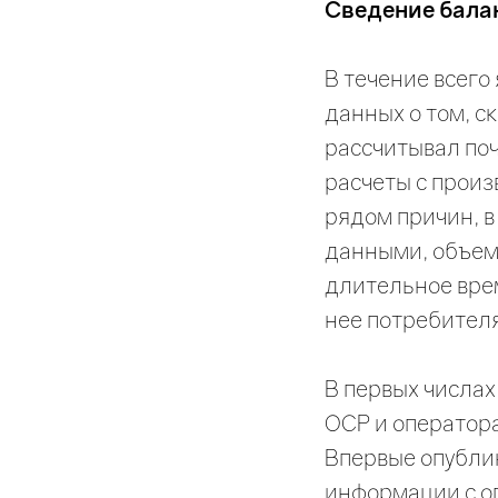
Сведение балан
В течение всего
данных о том, с
рассчитывал по
расчеты с прои
рядом причин, 
данными, объем 
длительное врем
нее потребителя
В первых числах
ОСР и оператора
Впервые опублик
информации с о