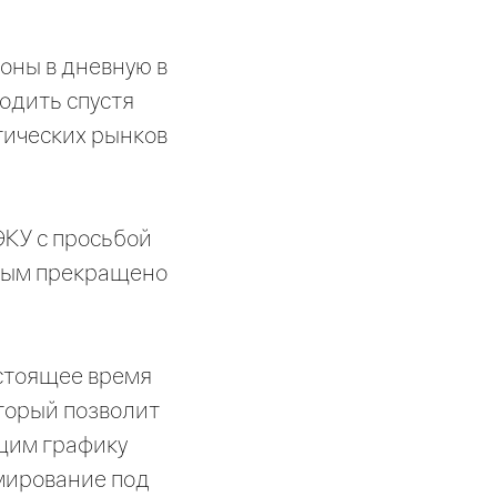
оны в дневную в
водить спустя
тических рынков
КУ с просьбой
орым прекращено
стоящее время
оторый позволит
ющим графику
мирование под