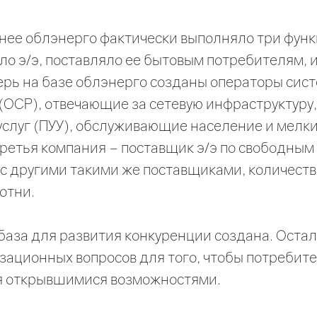
анее облэнерго фактически выполняло три функ
о э/э, поставляло ее бытовым потребителям, 
ерь на базе облэнерго созданы операторы сис
(ОСР), отвечающие за сетевую инфраструктуру
услуг (ПУУ), обслуживающие население и мелк
ретья компания – поставщик э/э по свободным
с другими такими же поставщиками, количеств
отни.
база для развития конкуренции создана. Оста
ационных вопросов для того, чтобы потребите
я открывшимися возможностями.