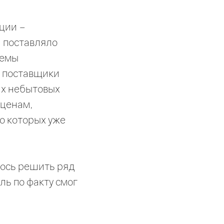
ции –
и поставляло
темы
, поставщики
их небытовых
 ценам,
о которых уже
лось решить ряд
ль по факту смог