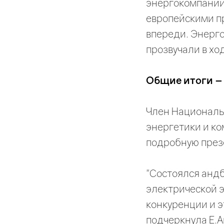
энергокомпаний.
европейскими пр
впереди. Энерг
прозвучали в хо
Общие итоги –
Член Националь
энергетики и к
подробную през
"Состоялся анд
электрической э
конкуренции и э
подчеркнула Е.А