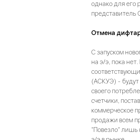
однако для его 
представитель 
Отмена дифтар
С запуском ново
на э/э, пока нет
соответствующий
(АСКУЭ) - будут
своего потреблен
счетчики, пост
коммерческое п
продажи всем п
"Повезло" лишь
э/э в рынке.