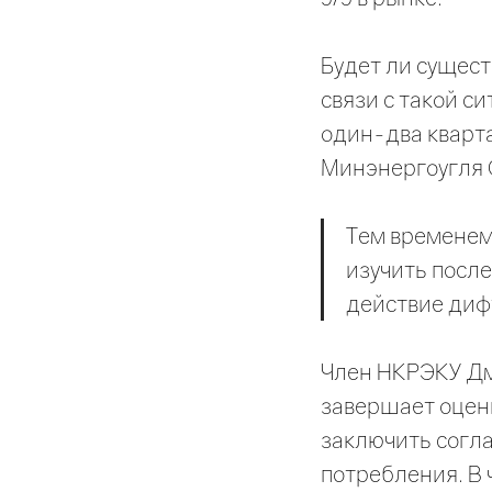
Будет ли сущест
связи с такой с
один-два кварт
Минэнергоугля 
Тем временем
изучить посл
действие диф
Член НКРЭКУ Дм
завершает оценк
заключить согла
потребления. В