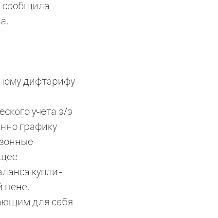
 - сообщила
а.
нному дифтарифу
ского учета э/э
енно графику
хзонные
ющее
аланса купли-
 цене.
пающим для себя