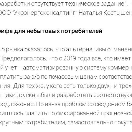
разработки отсутствует техническое задание",
ООО "Укрэнергоконсалтинг" Наталья Костышен
ифа для небытовых потребителей
го рынка оказалось, что альтернативы отмене
. Предполагалось, что с 2019 года все, кто имеет
 учет – автоматизированную систему коммерче
 платить за э/э по почасовым ценам соответств
ия. Для тех же, у кого есть только двух- и тре
авщики должны были разработать соответству
редложение. Но из-за проблем со сведением б
ришлось платить по фиксированной прогнозной
 крупным потребителям, самостоятельно поку