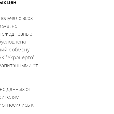
ых цен
получало всех
э/э, не
ял ежедневные
бусловлена
ний к обмену
ЭК "Укрэнерго"
 запитанными от
анс данных от
бителям.
 относились к