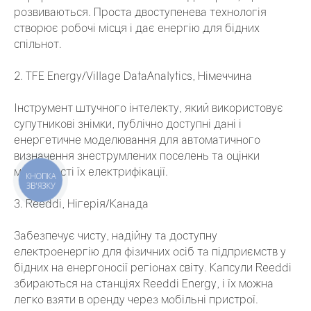
розвиваються. Проста двоступенева технологія
створює робочі місця і дає енергію для бідних
спільнот.
2. TFE Energy/Village DataAnalytics, Німеччина
Інструмент штучного інтелекту, який використовує
супутникові знімки, публічно доступні дані і
енергетичне моделювання для автоматичного
визначення знеструмлених поселень та оцінки
можливості їх електрифікації.
КНОПКА
ЗВ'ЯЗКУ
3. Reeddi, Нігерія/Канада
Забезпечує чисту, надійну та доступну
електроенергію для фізичних осіб та підприємств у
бідних на енергоносії регіонах світу. Капсули Reeddi
збираються на станціях Reeddi Energy, і їх можна
легко взяти в оренду через мобільні пристрої.