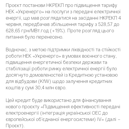
Проєкт постанови НКРЕКП про підвищення тарифу
НЕК «Укренерго» на послуги з передачі електричної
енергії, що мав розглядатися на засіданні НКРЕКП 4
червня, передбачав збільшення тарифу з 528,57 до
628,65 грн/МВт.год (+19%). Проте розгляд цього
питання було перенесено.
Водночас, з метою підтримки ліквідності та стійкості
роботи НЕК «Укренерго» в умовах воєнного стану,
підвищення енергетичної безпеки держави та
стабілізації роботи ринку електричної енергії було
досягнуто домовленостей із Кредитною установою
для відбудови (KfW) щодо залучення кредитних
коштів у сумі 30,4 млн євро.
Цей кредит буде використано для фінансування
нового проєкту «Підвищення ефективності передачі
електроенергії (інтеграція української ОЕС до
європейської об’єднаної енергосистеми) IV» (далі –
Проєкт).