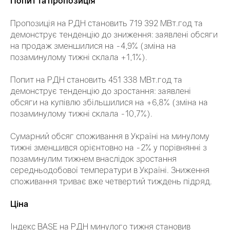
Попит та пропозиція
Пропозиція на РДН становить 719 392 МВт.год та
демонструє тенденцію до зниження: заявлені обсяги
на продаж зменшилися на -4,9% (зміна на
позаминулому тижні склала +1,1%).
Попит на РДН становить 451 338 МВт.год та
демонструє тенденцію до зростання: заявлені
обсяги на купівлю збільшилися на +6,8% (зміна на
позаминулому тижні склала -10,7%).
Сумарний обсяг споживання в Україні на минулому
тижні зменшився орієнтовно на -2% у порівнянні з
позаминулим тижнем внаслідок зростання
середньодобової температури в Україні. Зниження
споживання триває вже четвертий тиждень підряд.
Ціна
Індекс BASE на РДН минулого тижня становив