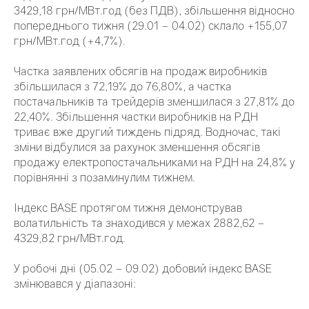
3429,18 грн/МВт.год (без ПДВ), збільшення відносно
попереднього тижня (29.01 – 04.02) склало +155,07
грн/МВт.год (+4,7%).
Частка заявлених обсягів на продаж виробників
збільшилася з 72,19% до 76,80%, а частка
постачальників та трейдерів зменшилася з 27,81% до
22,40%. Збільшення частки виробників на РДН
триває вже другий тиждень підряд. Водночас, такі
зміни відбулися за рахунок зменшення обсягів
продажу електропостачальниками на РДН на 24,8% у
порівнянні з позаминулим тижнем.
Індекс BASE протягом тижня демонстрував
волатильність та знаходився у межах 2882,62 –
4329,82 грн/МВт.год.
У робочі дні (05.02 – 09.02) добовий індекс BASE
змінювався у діапазоні: