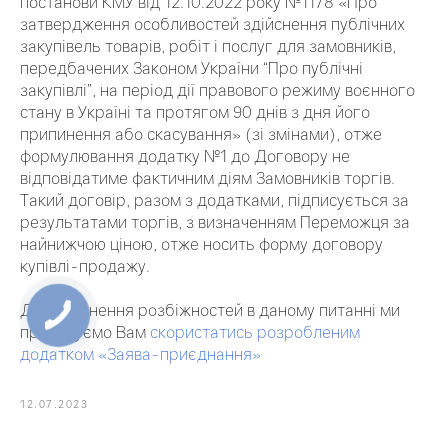
постанови КМУ від 12.10.2022 року №1178 «Про
затвердження особливостей здійснення публічних
закупівель товарів, робіт і послуг для замовників,
передбачених Законом України “Про публічні
закупівлі”, на період дії правового режиму воєнного
стану в Україні та протягом 90 днів з дня його
припинення або скасування» (зі змінами), отже
формулювання додатку №1 до Договору не
відповідатиме фактичним діям Замовників торгів.
Такий договір, разом з додатками, підписується за
результатами торгів, з визначенням Переможця за
найнижчою ціною, отже носить форму договору
купівлі-продажу.
Для уникнення розбіжностей в даному питанні ми
пропонуємо Вам
скористатись розробленим
додатком «Заява-приєднання»
12.07.2023