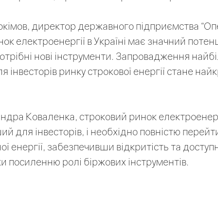
імов, директор державного підприємства “Опе
ок електроенергії в Україні має значний потен
потрібні нові інструменти. Запровадження найб
я інвесторів ринку строкової енергії стане на
ндра Коваленка, строковий ринок електроенерг
й для інвесторів, і необхідно повністю перейт
ої енергії, забезпечивши відкритість та доступ
ки посиленню ролі біржових інструментів.