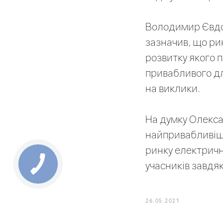
Володимир Євдок
зазначив, що рин
розвитку якого 
привабливого дл
на виклики.
На думку Олекса
найпривабливіши
ринку електричн
учасників завдя
26.05.2021