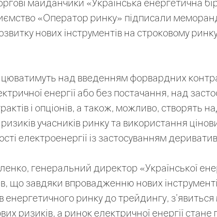
оргові майданчики «Українська енергетична бі
иємство «Оператор ринку» підписали меморан
озвитку нових інструментів на строковому ринк
цюватимуть над введенням форвардних контрак
ктричної енергії або без постачання, над заст
актів і опціонів, а також, можливо, створять н
ризиків учасників ринку та використання цінов
ості електроенергії із застосуванням дериватив
енко, генеральний директор «Української ене
ив, що завдяки впровадженню нових інструмент
ів енергетичного ринку до трейдингу, з’явиться
вих ризиків, а ринок електричної енергії стане