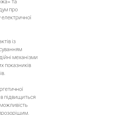
ржа» та
дум про
у електричної
тів із
осуванням
адійні механізми
их показників
ів.
ргетичної
ів підвищиться
 можливість
 прозорішим.