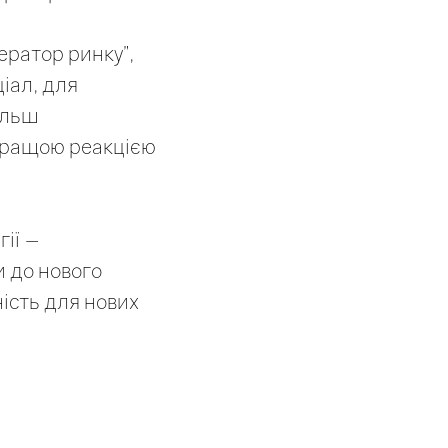
ратор ринку”,
ціал, для
ільш
йкращою реакцією
ії —
и до нового
ність для нових