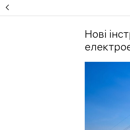
Нові інс
електрое