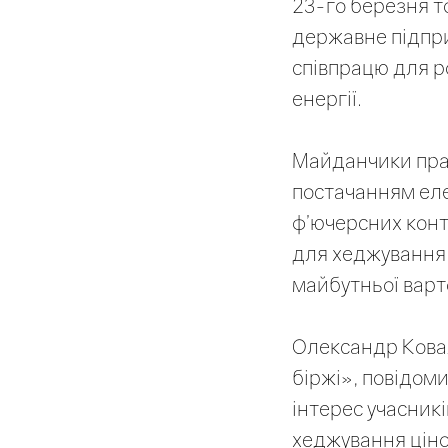
23-го березня т
державне підпр
співпрацю для р
енергії.
Майданчики пра
постачанням еле
ф’ючерсних контр
для хеджування 
майбутньої варт
Олександр Ковал
біржі», повідом
інтерес учасник
хеджування ціно