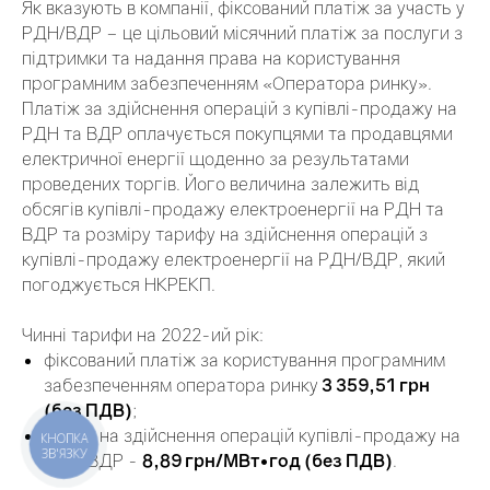
Як вказують в компанії, фіксований платіж за участь у
РДН/ВДР – це цільовий місячний платіж за послуги з
підтримки та надання права на користування
програмним забезпеченням «Оператора ринку».
Платіж за здійснення операцій з купівлі-продажу на
РДН та ВДР оплачується покупцями та продавцями
електричної енергії щоденно за результатами
проведених торгів. Його величина залежить від
обсягів купівлі-продажу електроенергії на РДН та
ВДР та розміру тарифу на здійснення операцій з
купівлі-продажу електроенергії на РДН/ВДР, який
погоджується НКРЕКП.
Чинні тарифи на 2022-ий рік:
фіксований платіж за користування програмним
забезпеченням оператора ринку
3 359,51 грн
(без ПДВ)
;
тариф на здійснення операцій купівлі-продажу на
КНОПКА
ЗВ'ЯЗКУ
РДН/ВДР -
8,89 грн/МВт•год (без ПДВ)
.