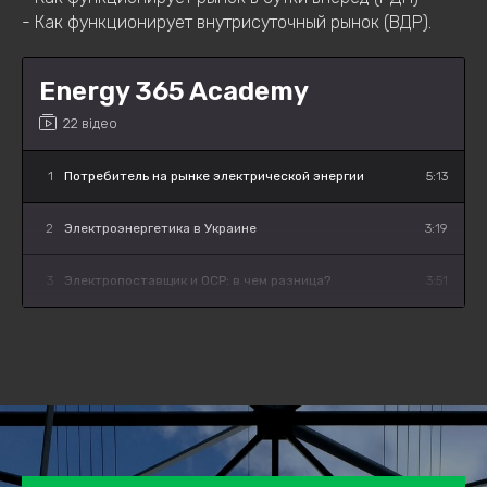
- Как функционирует внутрисуточный рынок (ВДР).
Energy 365 Academy
22 відео
1
Потребитель на рынке электрической энергии
5:13
2
Электроэнергетика в Украине
3:19
3
Электропоставщик и ОСР: в чем разница?
3:51
4
Преимущества смены поставщика электрической
5:14
энергии для предприятий
5
Процедура перехода к новому поставщику
2:15
электроэнергии
6
Процедура заключения договора с поставщиком
2:06